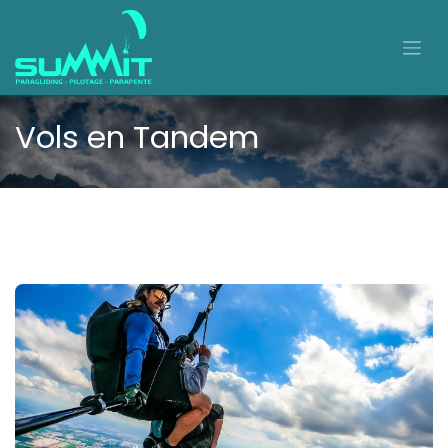
Se rendre au contenu
Vols en Tandem