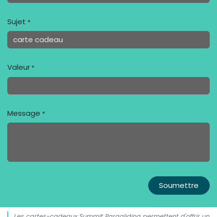
Sujet
*
Valeur
*
Message
*
Soumettre
Les cartes-cadeaux Summit Paragliding permettent d'offrir un