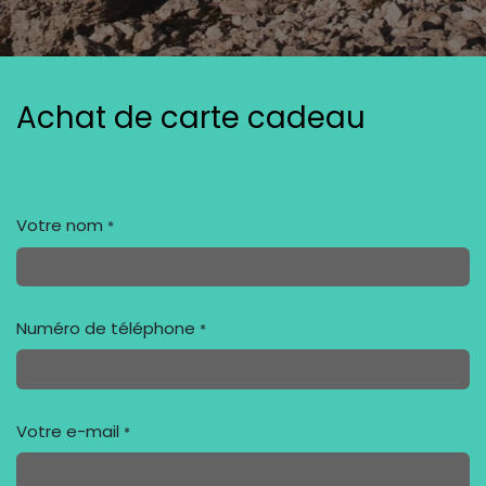
Achat de carte cadeau
Votre nom
*
Numéro de téléphone
*
Votre e-mail
*